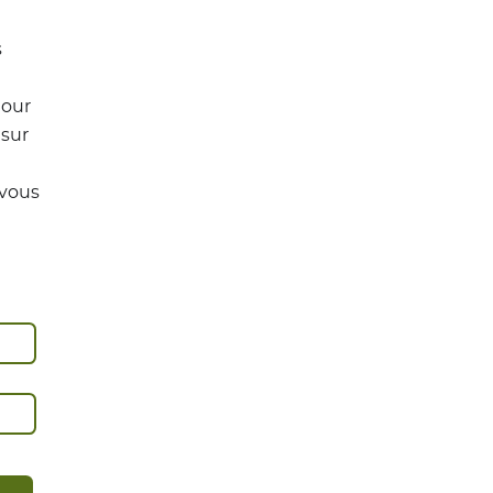
s
tour
 sur
 vous