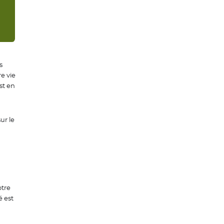
s
e vie
st en
ur le
otre
é est