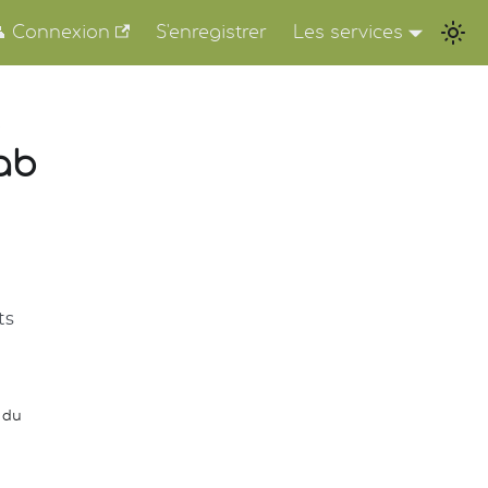
 Connexion
S'enregistrer
Les services
ab
ts
 du