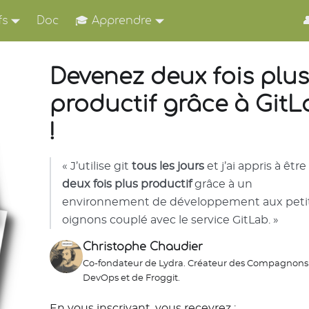
fs
Doc
🎓 Apprendre

Devenez deux fois plus
productif grâce à GitL
!
« J’utilise git
tous les jours
et j’ai appris à être
deux fois plus productif
grâce à un
environnement de développement aux peti
oignons couplé avec le service GitLab. »
Christophe Chaudier
Co-fondateur de Lydra. Créateur des Compagnons
DevOps et de Froggit.
En vous inscrivant, vous recevrez :