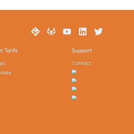
t Tarifs
Support
aaS
Contact
édiée